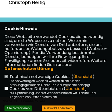
Christoph Hertig
Cookie Hinweis
Diese Webseite verwendet Cookies, die notwendig
sind, um die Webseite zu nutzen. Weiterhin
verwenden wir Dienste von Drittanbietern, die uns
Impressum
Datenschutz
Kontakt
helfen, unser Webangebot zu verbessern (Website-
Optmierung). Für die Verwendung bestimmter
CDU Frankfurt am Main
Dienste, benötigen wir Ihre Einwilligung. Ihre
Einwilligung können Sie jederzeit widerrufen. Weitere
Informationen finden Sie in unserer
Datenschutzerklärung
.
CDU in Hessen
Technisch notwendige Cookies (
Übersicht
)
Die notwendigen Cookies werden allein für den
ordnungsgemäßen Gebrauch der Webseite benötigt.
CDU Deutschlands
Cookies von Drittanbietern (
Übersicht
)
Zur Optimierung unserer Webseite binden wir Dienste und
Angebote von Drittanbietern ein.
©2026 CDU Praunheim | Alle
Rechte vorbehalten.
Alle akzeptieren
Auswahl speichern